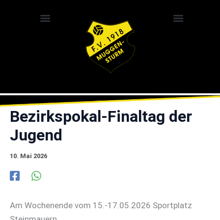
Zum
Inhalt
springen
Bezirkspokal-Finaltag der
Jugend
10. Mai 2026
Am Wochenende vom 15.-17.05.2026 Sportplatz
Steinmauern